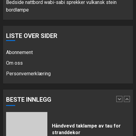
JUNI 16, 2026
0
Bedside nattbord wabi-sabi sprekker vulkansk stein
5
bordlampe
Wabi Sabi: Aldret messing trådløs
LISTE OVER SIDER
lampe
AUGUST 3, 2026
0
Abonnement
1
Om oss
Personvernerklæring
Håndvevd taklampe av tau for
stranddekor
JULI 15, 2026
0
BESTE INNLEGG
2
Ivory keramisk hengelampe for
spisestue