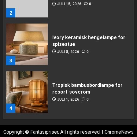
JULI 8, 2026
0
3
Tropisk bambusbordlampe for
resort-soverom
JULI 1, 2026
0
4
Bedside nattbord wabi-sabi
sprekker vulkansk stein
bordlampe
JUNI 16, 2026
0
5
Copyright © Fantasipriser. All rights reserved.
|
ChromeNews
Wabi Sabi: Aldret messing trådløs