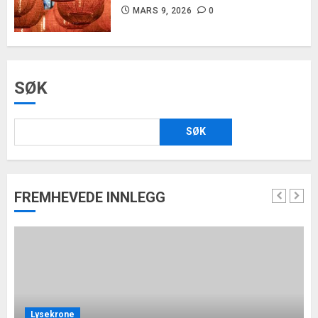
MARS 9, 2026
0
SØK
SØK
FREMHEVEDE INNLEGG
Lysekrone