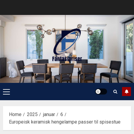
Skip
to
content
Primary
Menu
Home
2025
januar
6
Europeisk keramisk hengelampe passer til spisestue