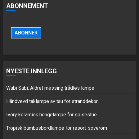
ABONNEMENT
Ivory keramisk hengelampe for
spisestue
ABONNER
JULI 8, 2026
0
3
NYESTE INNLEGG
Tropisk bambusbordlampe for
resort-soverom
Wabi Sabi: Aldret messing trådløs lampe
JULI 1, 2026
0
4
Håndvevd taklampe av tau for stranddekor
Ivory keramisk hengelampe for spisestue
Bedside nattbord wabi-sabi
sprekker vulkansk stein
Tropisk bambusbordlampe for resort-soverom
bordlampe