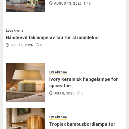
AUGUST 3, 2026
0
Lysekrone
Håndvevd taklampe av tau for stranddekor
JULI 15, 2026
0
Lysekrone
Ivory keramisk hengelampe for
spisestue
JULI 8, 2026
0
Lysekrone
Tropisk bambusbordlampe for