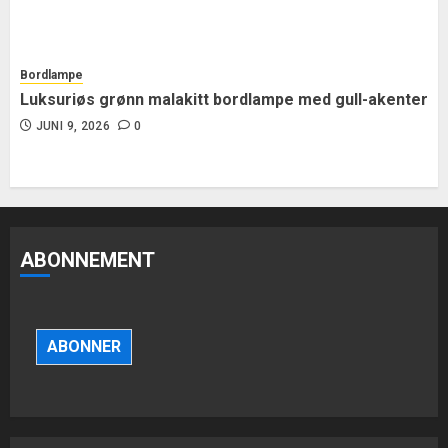
Bordlampe
Luksuriøs grønn malakitt bordlampe med gull-akenter
JUNI 9, 2026
0
ABONNEMENT
Ivory keramisk hengelampe for
spisestue
ABONNER
JULI 8, 2026
0
3