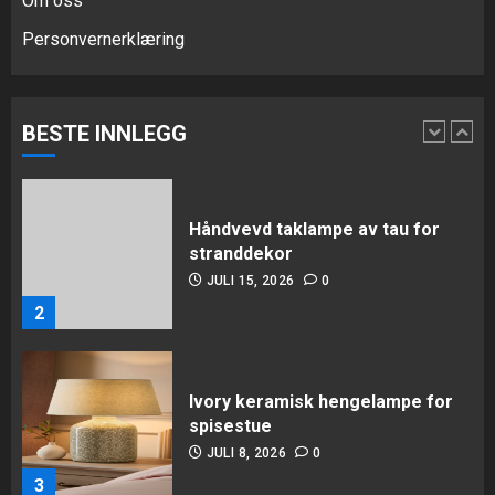
Om oss
Personvernerklæring
Håndvevd taklampe av tau for
stranddekor
JULI 15, 2026
0
BESTE INNLEGG
2
Ivory keramisk hengelampe for
spisestue
JULI 8, 2026
0
3
Tropisk bambusbordlampe for
resort-soverom
JULI 1, 2026
0
4