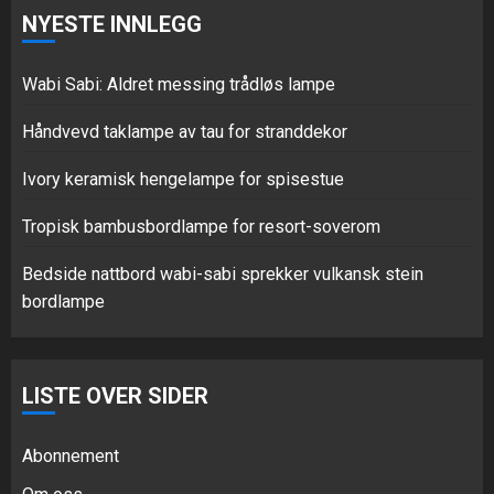
NYESTE INNLEGG
Tropisk bambusbordlampe for
resort-soverom
Wabi Sabi: Aldret messing trådløs lampe
JULI 1, 2026
0
4
Håndvevd taklampe av tau for stranddekor
Ivory keramisk hengelampe for spisestue
Bedside nattbord wabi-sabi
sprekker vulkansk stein
Tropisk bambusbordlampe for resort-soverom
bordlampe
JUNI 16, 2026
0
Bedside nattbord wabi-sabi sprekker vulkansk stein
5
bordlampe
Wabi Sabi: Aldret messing trådløs
LISTE OVER SIDER
lampe
AUGUST 3, 2026
0
Abonnement
1