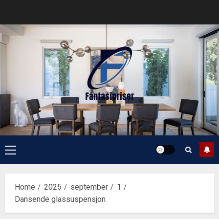
Skip
to
content
Primary
Menu
Home
2025
september
1
Dansende glassuspensjon