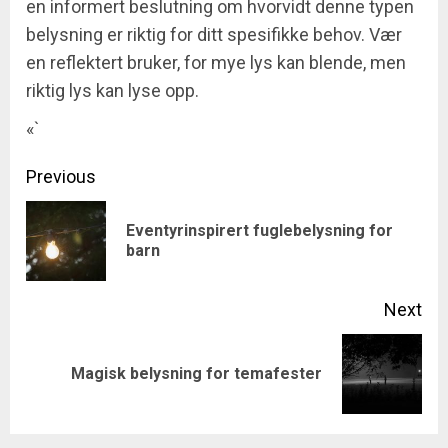
en informert beslutning om hvorvidt denne typen
belysning er riktig for ditt spesifikke behov. Vær
en reflektert bruker, for mye lys kan blende, men
riktig lys kan lyse opp.
«`
Post
Previous
navigation
Eventyrinspirert fuglebelysning for
Pre
barn
pos
Next
Next
Magisk belysning for temafester
post: