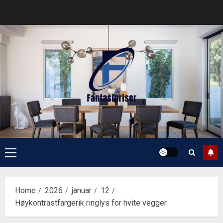
Skip
to
content
Primary
Menu
Home
2026
januar
12
Høykontrastfargerik ringlys for hvite vegger