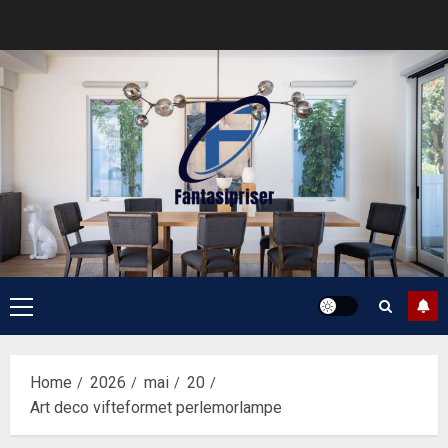
Skip
to
content
Primary
Menu
Home
2026
mai
20
Art deco vifteformet perlemorlampe