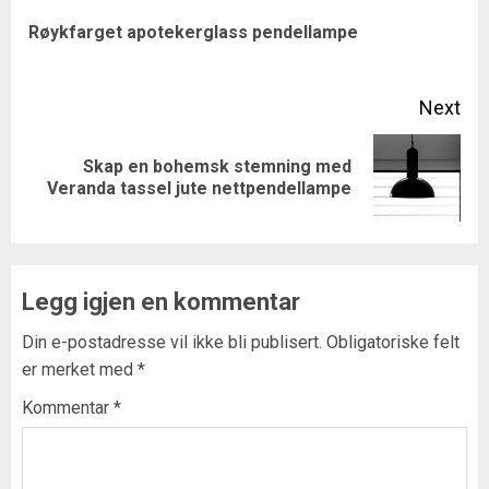
navigation
Pre
Røykfarget apotekerglass pendellampe
pos
Next
Skap en bohemsk stemning med
Next
Veranda tassel jute nettpendellampe
post:
Legg igjen en kommentar
Din e-postadresse vil ikke bli publisert.
Obligatoriske felt
er merket med
*
Kommentar
*