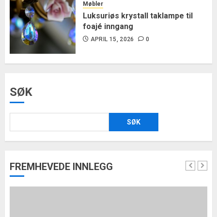
Møbler
Luksuriøs krystall taklampe til
foajé inngang
APRIL 15, 2026
0
SØK
SØK
FREMHEVEDE INNLEGG