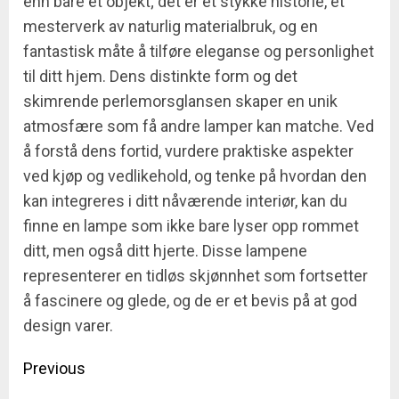
enn bare et objekt; det er et stykke historie, et
mesterverk av naturlig materialbruk, og en
fantastisk måte å tilføre eleganse og personlighet
til ditt hjem. Dens distinkte form og det
skimrende perlemorsglansen skaper en unik
atmosfære som få andre lamper kan matche. Ved
å forstå dens fortid, vurdere praktiske aspekter
ved kjøp og vedlikehold, og tenke på hvordan den
kan integreres i ditt nåværende interiør, kan du
finne en lampe som ikke bare lyser opp rommet
ditt, men også ditt hjerte. Disse lampene
representerer en tidløs skjønnhet som fortsetter
å fascinere og glede, og de er et bevis på at god
design varer.
Post
Previous