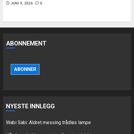
JUNI 9, 2026
0
ABONNEMENT
ABONNER
Ivory keramisk hengelampe for
NYESTE INNLEGG
spisestue
JULI 8, 2026
0
Wabi Sabi: Aldret messing trådløs lampe
3