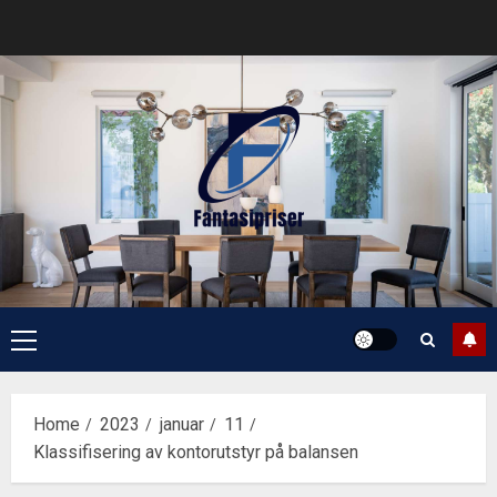
Skip
to
content
Primary
Menu
Home
2023
januar
11
Klassifisering av kontorutstyr på balansen