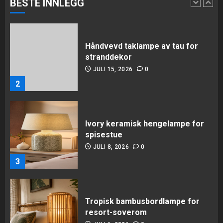
BESTE INNLEGG
Håndvevd taklampe av tau for
stranddekor
JULI 15, 2026
0
2
Ivory keramisk hengelampe for
spisestue
JULI 8, 2026
0
3
Tropisk bambusbordlampe for
resort-soverom
JULI 1, 2026
0