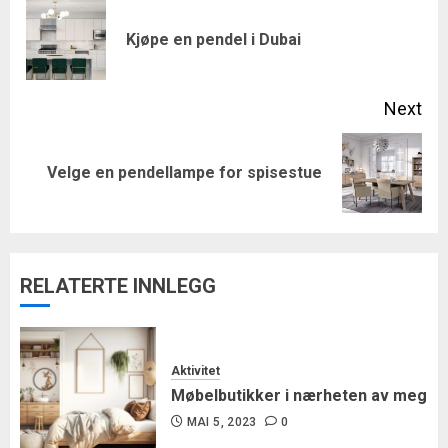
navigation
Pre
Kjøpe en pendel i Dubai
pos
Next
Next
Velge en pendellampe for spisestue
post:
RELATERTE INNLEGG
Aktivitet
Møbelbutikker i nærheten av meg
MAI 5, 2023
0