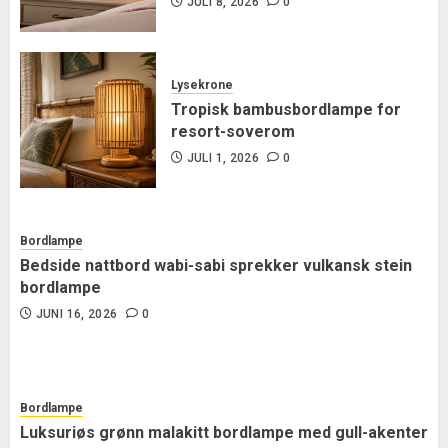
JULI 8, 2026
0
Lysekrone
Tropisk bambusbordlampe for
resort-soverom
JULI 1, 2026
0
Bordlampe
Bedside nattbord wabi-sabi sprekker vulkansk stein
bordlampe
JUNI 16, 2026
0
Bordlampe
Luksuriøs grønn malakitt bordlampe med gull-akenter