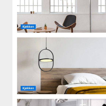
Kjøkken
Bordlampe
Bedside nattbord wabi-sabi
sprekker vulkansk stein b
KENT CHURCH
JUNI 16, 2026
0
Kjøkken