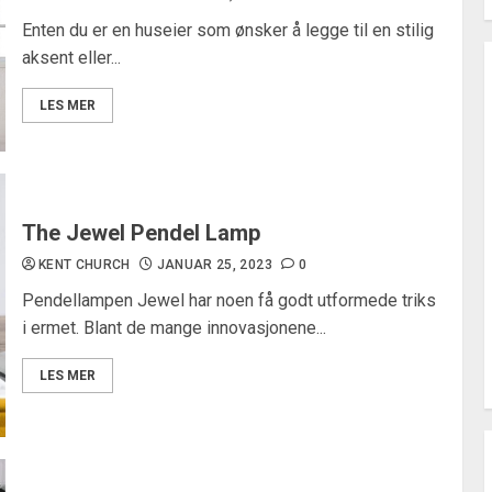
Enten du er en huseier som ønsker å legge til en stilig
aksent eller...
LES MER
The Jewel Pendel Lamp
Bordlampe
KENT CHURCH
JANUAR 25, 2023
0
Wabi Sabi: Aldret messing trådløs
Pendellampen Jewel har noen få godt utformede triks
ordlampe
lampe
i ermet. Blant de mange innovasjonene...
KENT CHURCH
AUGUST 3, 2026
0
LES MER