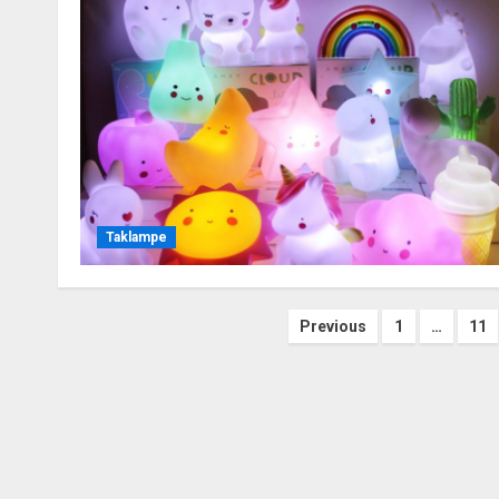
Taklampe
Sidepagineri
Previous
1
…
11