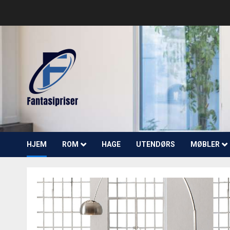
Skip
to
content
HJEM
ROM
HAGE
UTENDØRS
MØBLER